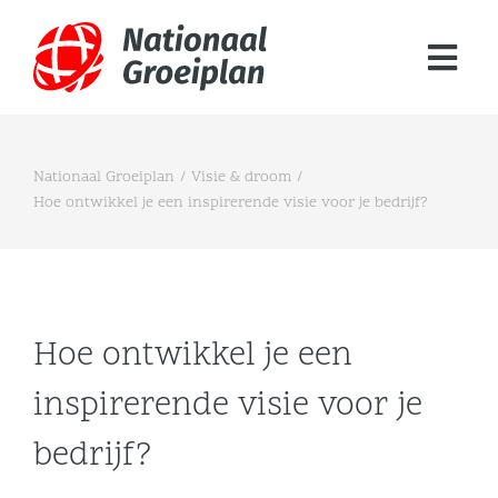
Skip
to
Togg
content
Navi
100% Groeikracht
Nationaal Groeiplan
Visie & droom
Hoe ontwikkel je een inspirerende visie voor je bedrijf?
Updates & inzichten
Contact
Zoeken
Hoe ontwikkel je een
naar:
inspirerende visie voor je
bedrijf?