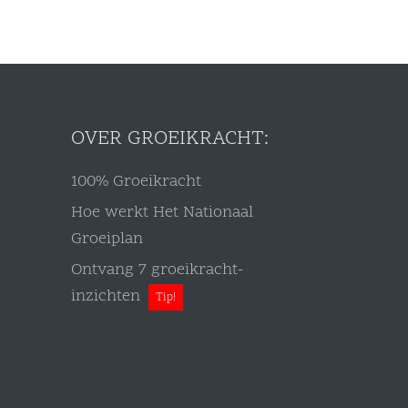
OVER GROEIKRACHT:
100% Groeikracht
Hoe werkt Het Nationaal
Groeiplan
Ontvang 7 groeikracht-
inzichten
Tip!