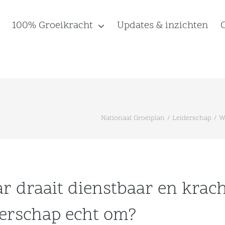
100% Groeikracht
Updates & inzichten
Nationaal Groeiplan
Leiderschap
W
r draait dienstbaar en krach
derschap echt om?