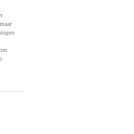
et
 maar
ssingen
 om
p