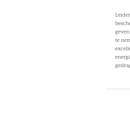
Leide
besche
geven 
te nem
excell
energi
gedrag