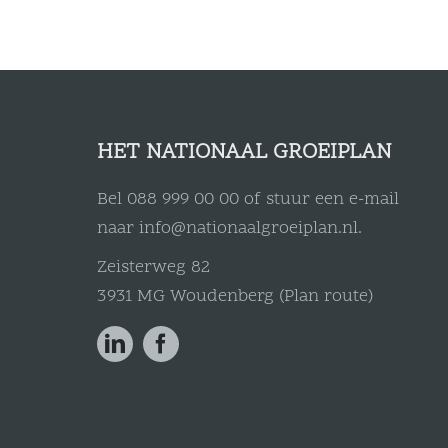
HET NATIONAAL GROEIPLAN
Bel
088 999 00 00
of stuur een e-mail
naar
info@nationaalgroeiplan.nl
.
Zeisterweg 82
3931 MG Woudenberg (
Plan route
)